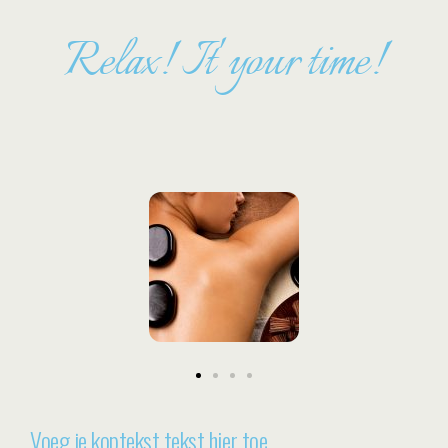
Relax! It' your time!
Voeg je koptekst tekst hier toe